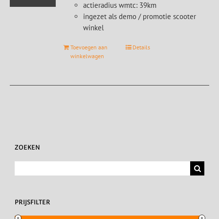
actieradius wmtc: 39km
ingezet als demo / promotie scooter
winkel
Toevoegen aan
Details
winkelwagen
ZOEKEN
Zoeken
naar:
PRIJSFILTER