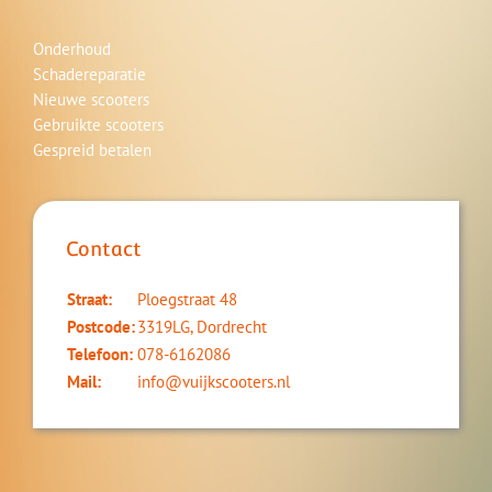
Onderhoud
Schadereparatie
Nieuwe scooters
Gebruikte scooters
Gespreid betalen
Contact
Straat:
Ploegstraat 48
Postcode:
3319LG, Dordrecht
Telefoon:
078-6162086
Mail:
info@vuijkscooters.nl